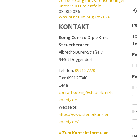
Zollbefreiung für Warensendungen
unter 150 Euro entfällt
K
03.08.2026
Was ist neu im August 2026?
Pe
KONTAKT
Te
König Conrad Dipl.-Kfm.
Te
Steuerberater
Albrecht-Dürer-Straße 7
Pe
94469
Deggendorf
E-
Telefon:
0991 27220
Pe
Fax:
0991 27340
E-Mail:
Ih
conrad.koenig@steuerkanzlei-
koenig.de
Webseite:
Ih
https://www.steuerkanzlei-
koenig.de/
» Zum Kontaktformular
Be