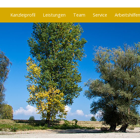
Springe zum Inh
Kanzleiprofil
Leistungen
Team
Service
Arbeitshilfe
Conrad König
Existenzgründung
Rechtsformenwahl
Buchhaltung
Lohnbuchhaltung